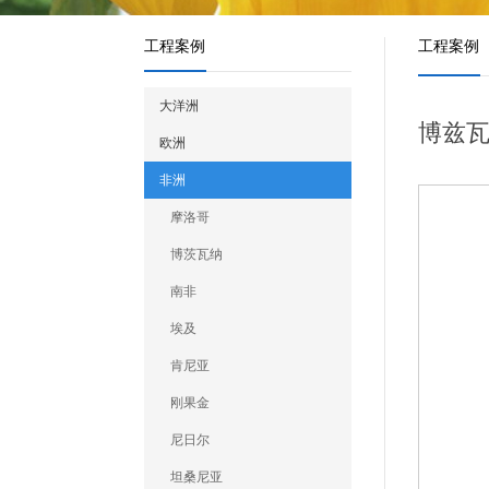
工程案例
工程案例
大洋洲
博兹瓦
欧洲
非洲
摩洛哥
博茨瓦纳
南非
埃及
肯尼亚
刚果金
尼日尔
坦桑尼亚